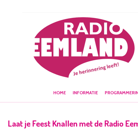
Ga
direct
naar
de
hoofdinhoud
HOME
INFORMATIE
PROGRAMMERI
Laat je Feest Knallen met de Radio Ee