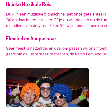
Unieke Muzikale Reis
Duik in een muzikale tijdmachine met onze getalenteerde D
'90 en daarbuiten draaien. Of je nu wilt dansen op de f
melodieën van de jaren '80 en 90, wij nemen je mee op e
Flexibel en Aanpasbaar
Geen feest is hetzelfde, en daarom passen wij ons moeit
geeft om de juiste sfeer te creëren, de Radio Eemland Dri