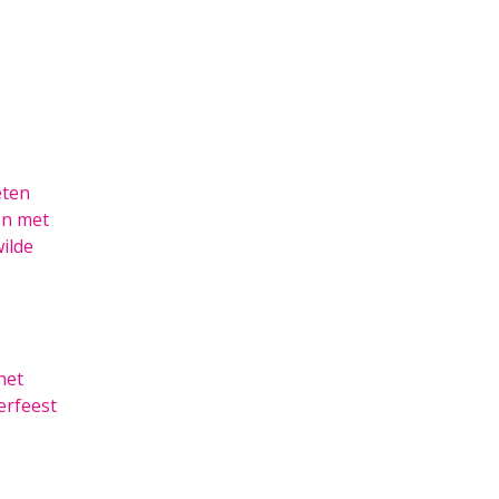
eten
en met
ilde
het
erfeest