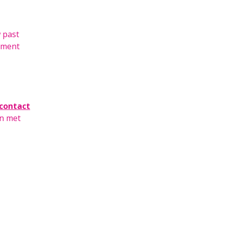
 past
nement
contact
en met