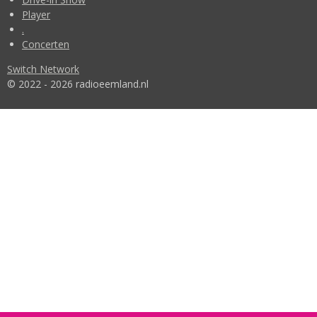
Player
.
Concerten
Switch Network
© 2022 - 2026 radioeemland.nl