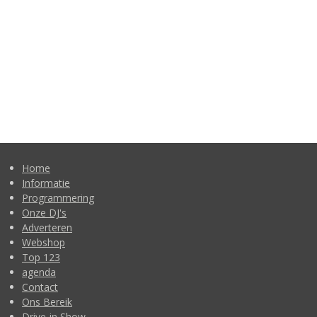
Home
Informatie
Programmering
Onze DJ's
Adverteren
Webshop
Top 123
agenda
Contact
Ons Bereik
Drive-in Show