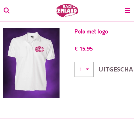
Ga
direct
naar
de
Polo met logo
hoofdinhoud
€ 15,95
UITGESCHA