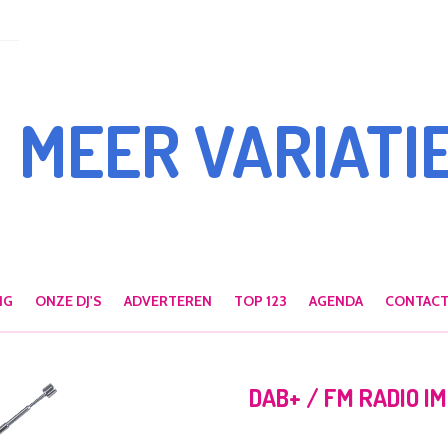
MEER VARIATIE
NG
ONZE DJ'S
ADVERTEREN
TOP 123
AGENDA
CONTAC
DAB+ / FM RADIO I