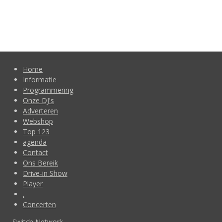
Home
Informatie
Programmering
Onze DJ's
Adverteren
Webshop
Top 123
agenda
Contact
Ons Bereik
Drive-in Show
Player
.
Concerten
Switch Network